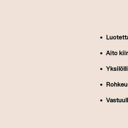
Luotett
Aito ki
Yksilöll
Rohkeus
Vastuull