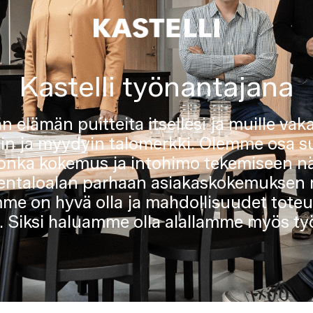
Kastelli työnantajana
 elämän puitteita itsellesi ja muille vak
in ja myydyin talomerkki. Olemme osa s
, jonka kokemus ja intohimo tekemiseen 
pientaloalan parhaan asiakaskokemuksen
ämme on hyvä olla ja mahdollisuudet tot
la. Siksi haluamme olla alallamme myös t