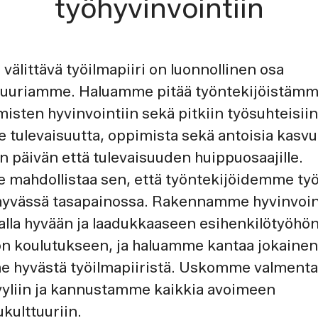
työhyvinvointiin
välittävä työilmapiiri on luonnollinen osa
ttuuriamme. Haluamme pitää työntekijöistämme
misten hyvinvointiin sekä pitkiin työsuhteisiin
 tulevaisuutta, oppimista sekä antoisia kasv
 päivän että tulevaisuuden huippuosaajille.
mahdollistaa sen, että työntekijöidemme työ
 hyvässä tasapainossa. Rakennamme hyvinvoin
lla hyvään ja laadukkaaseen esihenkilötyöhö
ön koulutukseen, ja haluamme kantaa jokainen
 hyvästä työilmapiiristä. Uskomme valment
yyliin ja kannustamme kaikkia avoimeen
kulttuuriin.