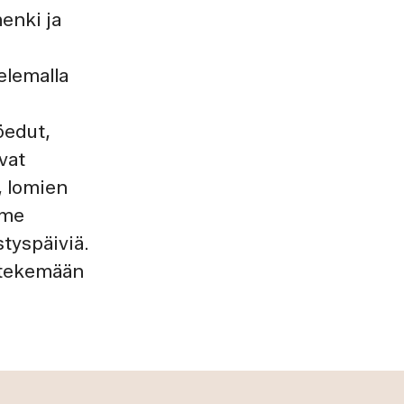
enki ja
telemalla
öedut,
vat
, lomien
mme
styspäiviä.
e tekemään