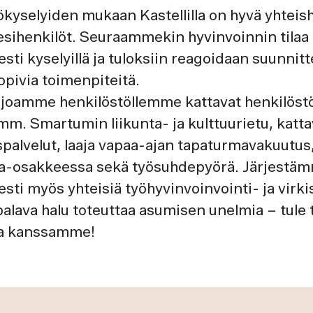
kyselyiden mukaan Kastellilla on hyvä yhteish
esihenkilöt. Seuraammekin hyvinvoinnin tilaa
esti kyselyillä ja tuloksiin reagoidaan suunnit
pivia toimenpiteitä.
arjoamme henkilöstöllemme kattavat henkilöst
 mm. Smartumin liikunta- ja kulttuurietu, katta
palvelut, laaja vapaa-ajan tapaturmavakuutus
ma-osakkeessa sekä työsuhdepyörä. Järjestä
esti myös yhteisiä työhyvinvoinvointi- ja virki
palava halu toteuttaa asumisen unelmia – tul
tta kanssamme!