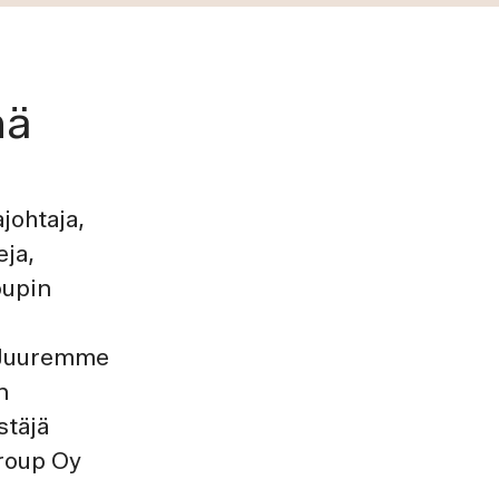
nä
johtaja,
eja,
oupin
. Juuremme
n
stäjä
roup Oy