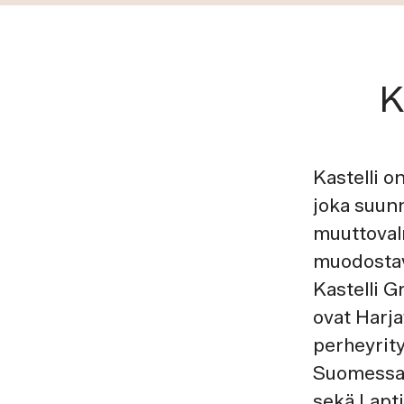
K
Kastelli 
joka suunn
muuttovalm
muodostava
Kastelli 
ovat Harja
perheyrity
Suomessa.
sekä Lapt