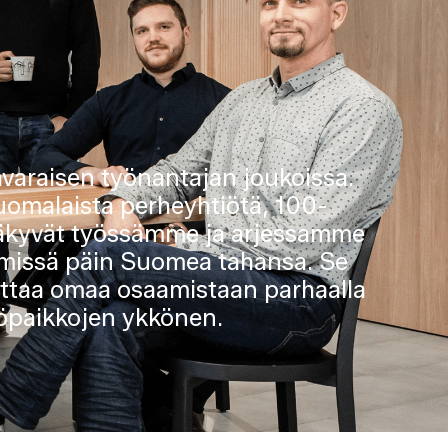
avaraisen työnantajan joukoissa.
uomalaista perheyhtiötä, 100-
näkyvät työssämme ja arjessamme
 missä päin Suomea tahansa. Se
euttaa omaa osaamistaan parhaalla
yöpaikkojen ykkönen.