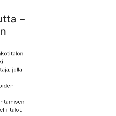
tta –
an
akotitalon
ki
ja, jolla
noiden
kentamisen
lli-talot,