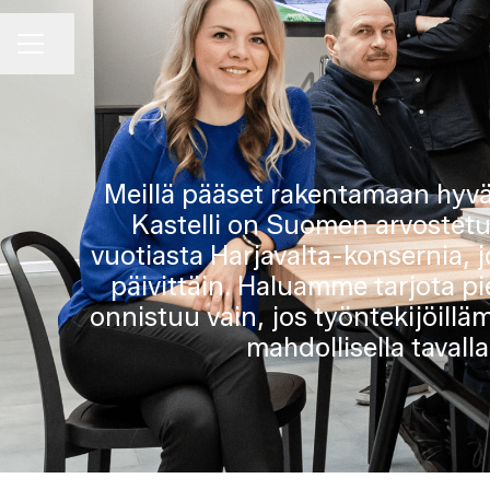
Jaa sivu
Uravalikko
Meillä pääset rakentamaan hyvän
Kastelli on Suomen arvostetu
vuotiasta Harjavalta-konsernia
päivittäin. Haluamme tarjota 
onnistuu vain, jos työntekijöill
mahdollisella taval