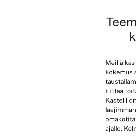
Teem
k
Meillä kas
kokemus al
taustallam
riittää tö
Kastelli o
laajimman
omakotita
ajalle. Ko