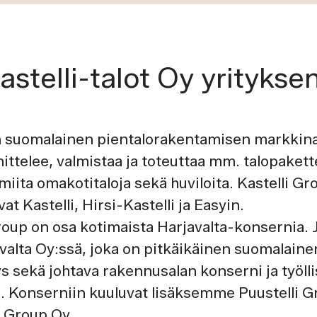
astelli-talot Oy yritykse
on suomalainen pientalorakentamisen markkina
ittelee, valmistaa ja toteuttaa mm. talopakett
iita omakotitaloja sekä huviloita. Kastelli Gr
t Kastelli, Hirsi-Kastelli ja Easyin.
Group on osa kotimaista Harjavalta-konsernia
valta Oy:ssä, joka on pitkäikäinen suomalaine
s sekä johtava rakennusalan konserni ja työlli
 Konserniin kuuluvat lisäksemme Puustelli G
i Group Oy.