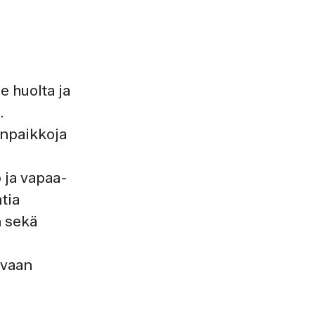
 huolta ja
.
unpaikkoja
 ja vapaa-
tia
n sekä
avaan