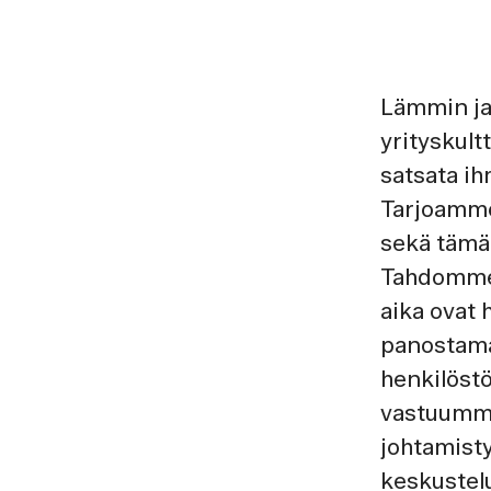
Lämmin ja 
yrityskul
satsata ih
Tarjoamme
sekä tämän
Tahdomme 
aika ovat
panostama
henkilöst
vastuumme
johtamist
keskustelu