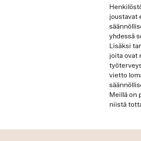
Henkilöstö
joustavat 
säännöllis
yhdessä so
Lisäksi t
joita ovat
työterveys
vietto lo
säännöllis
Meillä on 
niistä to