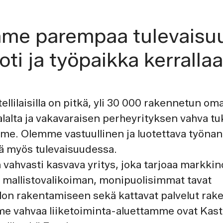
me parempaa tulevaisuu
oti ja työpaikka kerralla
tellilaisilla on pitkä, yli 30 000 rakennetun om
alta ja vakavaraisen perheyrityksen vahva tu
me. Olemme vastuullinen ja luotettava työnanta
itä myös tulevaisuudessa.
n vahvasti kasvava yritys, joka tarjoaa markki
 mallistovalikoiman, monipuolisimmat tavat
lon rakentamiseen sekä kattavat palvelut ra
lme vahvaa liiketoiminta-aluettamme ovat Kaste