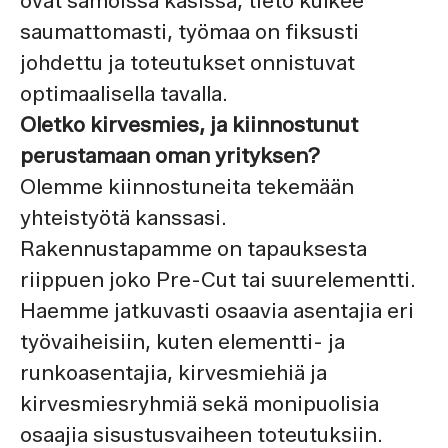
ovat samoissa käsissä, tieto kulkee
saumattomasti, työmaa on fiksusti
johdettu ja toteutukset onnistuvat
optimaalisella tavalla.
Oletko kirvesmies, ja kiinnostunut
perustamaan oman yrityksen?
Olemme kiinnostuneita tekemään
yhteistyötä kanssasi.
Rakennustapamme on tapauksesta
riippuen joko Pre-Cut tai suurelementti.
Haemme jatkuvasti osaavia asentajia eri
työvaiheisiin, kuten elementti- ja
runkoasentajia, kirvesmiehiä ja
kirvesmiesryhmiä sekä monipuolisia
osaajia sisustusvaiheen toteutuksiin.