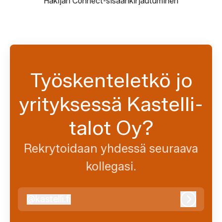
Hakijan Connect-sisäänkirjautuminen
Työskenteletkö jo
yrityksessä Kastelli-
talot Oy?
Rekrytoidaan yhdessä seuraava
kollegasi.
@
kastelli.fi
kastelli.fi
Kirjaudu