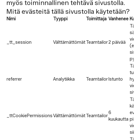
myös toiminnallinen tehtävä sivustolla.
Mitä evästeitä tällä sivustolla käytetään?
Nimi
Tyyppi
Toimittaja
Vanhenee
Kuva
Tällä
säily
viera
_tt_session
Välttämättömät
Teamtailor
2 päivää
(esim
sisä
pysy
Tällä
tunn
referrer
Analytiikka
Teamtailor
Istunto
hyper
vierai
sivus
Tätä
käyt
6
eväs
_ttCookiePermissions
Välttämättömät
Teamtailor
kuukautta
piilo
viera
siinä
Tämä