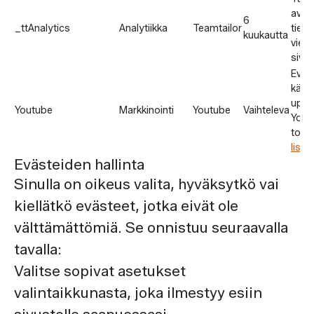
avull
6
_ttAnalytics
Analytiikka
Teamtailor
tieto
kuukautta
viera
sivus
Eväst
käyt
upot
Youtube
Markkinointi
Youtube
Vaihteleva
YouT
tois
lisää
Evästeiden hallinta
Sinulla on oikeus valita, hyväksytkö vai
kiellätkö evästeet, jotka eivät ole
välttämättömiä. Se onnistuu seuraavalla
tavalla:
Valitse sopivat asetukset
valintaikkunasta, joka ilmestyy esiin